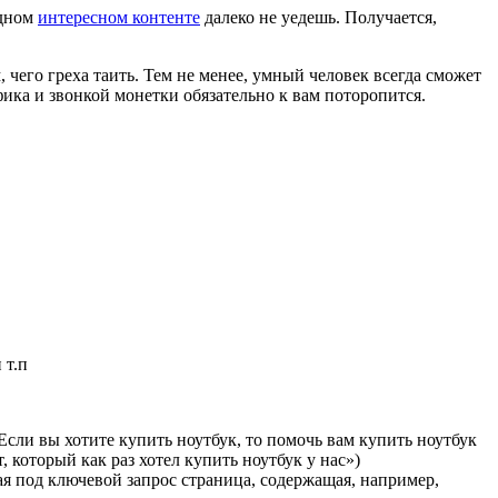
одном
интересном контенте
далеко не уедешь. Получается,
чего греха таить. Тем не менее, умный человек всегда сможет
фика и звонкой монетки обязательно к вам поторопится.
 т.п
сли вы хотите купить ноутбук, то помочь вам купить ноутбук
, который как раз хотел купить ноутбук у нас»)
ая под ключевой запрос страница, содержащая, например,