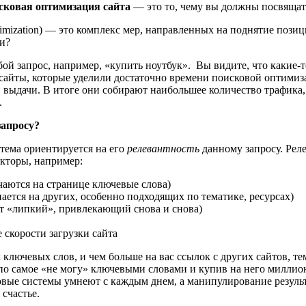
сковая оптимизация сайта
— это то, чему вы должны посвящать
timization) — это комплекс мер, направленных на поднятие позиц
и?
ой запрос, например, «купить ноутбук». Вы видите, что какие-т
 сайты, которые уделили достаточно времени поисковой оптимиз
ой выдачи. В итоге они собирают наибольшее количество трафика
.
запросу?
тема ориентируется на его
релевантность
данному запросу. Реле
акторы, например:
ечаются на странице ключевые слова)
ается на других, особенно подходящих по тематике, ресурсах)
айт «липкий», привлекающий снова и снова)
 скорости загрузки сайта
ключевых слов, и чем больше на вас ссылок с других сайтов, т
 по самое «не могу» ключевыми словами и купив на него миллион 
ковые системы умнеют с каждым днем, а манипулирование резуль
 счастье.