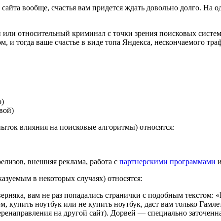
 сайта вообще, счастья вам придется ждать довольно долго. На 
или относительный криминал с точки зрения поисковых систем, 
, и тогда ваше счастье в виде топа Яндекса, нескончаемого тра
о)
вой)
ыток влияния на поисковые алгоритмы) относятся:
релизов, внешняя реклама, работа с
партнерскими программами
и
азуемым в некоторых случаях) относятся:
рняка, вам не раз попадались странички с подобным текстом: «Е
м, купить ноутбук или не купить ноутбук, даст вам только Гамлет
еренаправления на другой сайт). Дорвей — специально заточенн