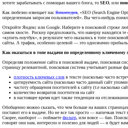
хотите зарабатывать с помощью вашего блога, то
SEO
, или
пои
Как любезно извещает нас
Википедия
, «SEO (Search Engine Op
определенным запросам пользователей». Вы чего-нибудь понял
Откройте Яндекс или Google. Наберите в поисковой строке люб
самом хвосте. Рискну предположить, что наверху находятся те
«купить ноутбук», в результате чего оказались в топе поисков
сайты. А трафик, особенно целевой — это однозначно прибыль
Как оказаться в топе выдачи по определенному ключевому 
Определяя положение сайта в поисковой выдаче, поисковая сис
страницу релевантной, поисковая система учитывает разные ф
плотность ключевых слов
в тексте (насколько часто встр
цитируемость сайта (насколько часто данный сайт упомин
частоту обращения посетителей к сайту (т.е насколько с
количество возвратов посетителя на сайт
в настоящее время идет также тенденция на отслеживание
Обобщенно можно сказать, что чем больше на ваших страницах 
поставит его в выдаче. Но не все так просто — напичкав текст
Скорее, наоборот — поймаете
фильтр
, или вовсе — бан. Поис
говорят они нам, интересно и полезно для людей — и будет вам