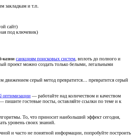
м закладкам и т.п.
ой сайт)
нная под ключевик)
й казни
санкциям поисковых систем
, вплоть до полного и
ный проект можно создать только белыми, легальными
ким движением серый метод превратится… превратится серый
ей
оптимизации
— работайте над количеством и качеством
— пишите гостевые посты, оставляйте ссылки по теме и к
лгоритмы. То, что приносит наибольший эффект сегодня,
ать уровень своих знаний.
очной и часто не понятной информации, попробуйте построить