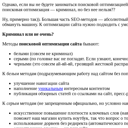
Однако, если вы не будете заниматься поисковой оптимизацией
поисковая оптимизация — криминал, но без нее нельзя??
Ну, примерно так)). Большая часть SEO-методов — абсолютный 
обмануть машину. К оптимизации сайта нужно подходить с умом
Криминал или не очень?
Методы
поисковой оптимизации сайта
бывают:
белыми (совсем не криминал)
серыми (по головке вас не погладят. Если узнают, конечн
черными (это совсем ай-яй-яй, грозящий жестокой распра
К
белым
методам (подразумевающим работу над сайтом без поп
улучшение навигации сайта
наполнение
уникальным
интересным контентом
публикация обзорных статей со ссылками на сайт, пресс-
К
серым
методам (не запрещенным официально, но условно нак
искусственное повышение плотности ключевых слов (наве
поможет наш магазин купить ноутбук, так что вопрос о то
использование дорвеев без редиректа (автоматического п