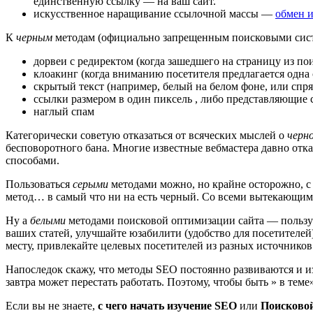
единственную ссылку — на ваш сайт.
искусственное наращивание ссылочной массы —
обмен и
К
черным
методам (официально запрещенным поисковыми сист
дорвеи с редиректом (когда зашедшего на страницу из по
клоакинг (когда вниманию посетителя предлагается одна 
скрытый текст (например, белый на белом фоне, или спря
ссылки размером в один пиксель , либо представляющие с
наглый спам
Категорически советую отказаться от всяческих мыслей о
черн
бесповоротного бана. Многие известные вебмастера давно отк
способами.
Пользоваться
серыми
методами можно, но крайне осторожно, с
метод… в самый что ни на есть черный. Со всеми вытекающим
Ну а
белыми
методами поисковой оптимизации сайта — пользуйт
ваших статей, улучшайте юзабилити (удобство для посетителей
месту, привлекайте целевых посетителей из разных источников
Напоследок скажу, что методы SEO постоянно развиваются и и
завтра может перестать работать. Поэтому, чтобы быть » в те
Если вы не знаете,
с чего начать изучение SEO
или
Поисковой