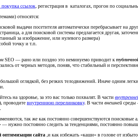
 покупка ссылок
, регистрация в каталогах, прогон по социальны
емами) относятся:
исковой выдачи посетителя автоматически перебрасывает на друг
страница, а для поисковой системы предлагается другая, заточе
танный за изображение, или нулевого размера)
обой точку и т.п.
ом
SEO — рано или поздно это неминуемо приводит к
публично
азались от черных методов, поняв, что стабильный и перспектив
 большой оглядкой, без резких телодвижений. Иначе одним лег
и.
есь на здоровье, за это вас только похвалят. В части
внутренн
), проводите
внутреннюю перелинковку
. В части
внешней
среды 
.
зменяются, так же как постоянно совершенствуются поисковые а
ме» — нужно постоянно следить за тенденциями, постоянно повыш
 оптимизации сайта
,и как избежать «каши» в голове от избыт